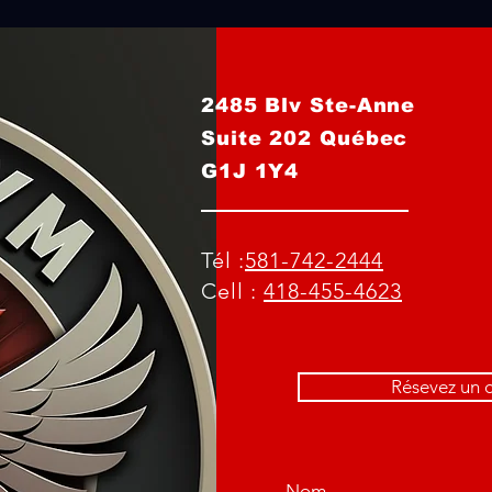
2485 Blv Ste-Anne
Suite 202 Québec
G1J 1Y4
Tél :
581-742-2444
Cell :
418-455-4623
Résevez un c
Nom