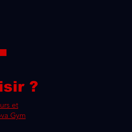
sir ?
urs et
Nova Gym